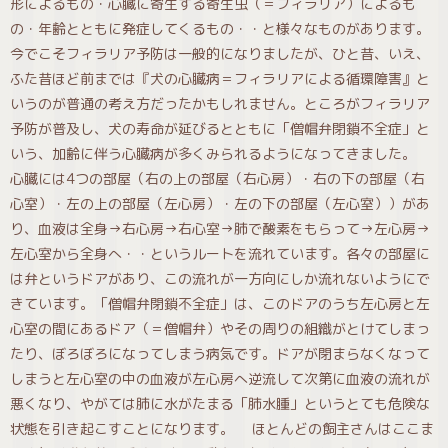
形によるもの・心臓に寄生する寄生虫（＝フィラリア）によるも
の・年齢とともに発症してくるもの・・と様々なものがあります。
今でこそフィラリア予防は一般的になりましたが、ひと昔、いえ、
ふた昔ほど前までは『犬の心臓病＝フィラリアによる循環障害』と
いうのが普通の考え方だったかもしれません。ところがフィラリア
予防が普及し、犬の寿命が延びるとともに「僧帽弁閉鎖不全症」と
いう、加齢に伴う心臓病が多くみられるようになってきました。
心臓には4つの部屋（右の上の部屋（右心房）・右の下の部屋（右
心室）・左の上の部屋（左心房）・左の下の部屋（左心室））があ
り、血液は全身→右心房→右心室→肺で酸素をもらって→左心房→
左心室から全身へ・・というルートを流れています。各々の部屋に
は弁というドアがあり、この流れが一方向にしか流れないようにで
きています。「僧帽弁閉鎖不全症」は、このドアのうち左心房と左
心室の間にあるドア（＝僧帽弁）やその周りの組織がとけてしまっ
たり、ぼろぼろになってしまう病気です。ドアが閉まらなくなって
しまうと左心室の中の血液が左心房へ逆流して次第に血液の流れが
悪くなり、やがては肺に水がたまる「肺水腫」というとても危険な
状態を引き起こすことになります。 ほとんどの飼主さんはここま