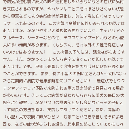
で病気が進む前に愛犬の咳や運動をしたがらないなどの症状に気付
き来院されるのですが、やっかいなことにそれほどひどくない状態
から興奮などにより突然症状が悪化し、時には急に亡くなってしま
うケースもあるのです。 この病気は高齢化に伴いみられる病気では
ありますが、かかりやすい犬種も報告されています。キャバリアや
マルチーズ、シーズーなどの他、チワワやトイプードルなどの小型
犬に多い傾向があります。（もちろん、それ以外の犬種で発症しな
いわけではありません） この病気の予防法は、残念ながらありま
せん。また、かかってしまったら完全に治すことが難しい病気でも
あります。でも、早期に発見して治療を始めれば良い状態を長く保
つことができます。 まず、特に小型犬の飼い主さんは5～6才になっ
たら定期的に病院で健康診断を受けてください！ 無症状でもワク
チンやフィラリア予防で来院される際の健康診断で発見される場合
が多いのです。そしてこの病気が疑われたらさらに愛犬の毎日の状
態をよく観察し、かかりつけの獣医師と話し合いながらその子にと
って最良の方法を考え、実践してあげてください。また、高齢の
（小型）犬で夜間に咳がひどい・眠ることができず苦しそうに歩き
回る、などの症状がみられる場合、肺水腫を起こしているかもしれ