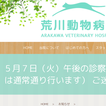
HOME
当院について
はじめての方へ
スタッ
５月７日（火）午後の診察
は通常通り行います） ご
HOME
お知らせ